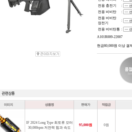
전용 충전기
:
전용 비비탄
:
전용 비비탄
:
장전기
전용 비비탄통
:
A101R009-22007
현금80,000원 이상 결
IF 2024 Long Type 희토류 모터
95,000
원
0원
30,000rpm 저전력 힘과 속도