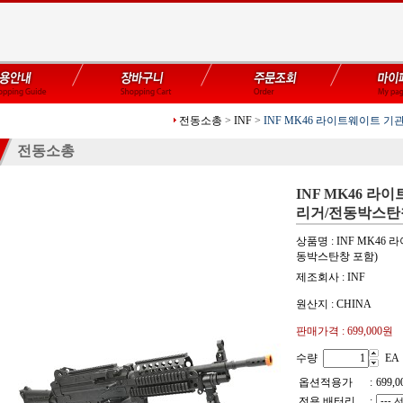
전동소총
>
INF
>
INF MK46 라이트웨이트 
전동소총
INF MK46 
리거/전동박스탄
상품명 : INF MK4
동박스탄창 포함)
제조회사 : INF
원산지 : CHINA
판매가격 :
699,000원
수량
EA
옵션적용가
:
699,0
전용 배터리
: