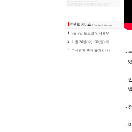
1
5월 2일 토요일 임시휴무
2
11월 26일(수) ~30(일) 해
3
추석연휴 택배 불가안내 (
- 
있
- 
별
- 
-