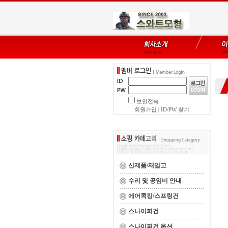
보안접속
회원가입
|
ID/PW 찾기
신제품/재입고
수리 및 공임비 안내
에어콕킹/스프링건
스나이퍼건
스나이퍼건 옵션