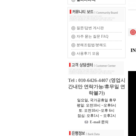
질문/답변 게시판
자주 묻는 질문 FAQ
분해조립법/분해도
I
사용후기 모음
Tel : 010-6426-4407 (영업시
간내만 연락가능/휴무일 연
락불가)
일요일, 국가공휴일 휴무
평일: 오전10시 ~오후6시
토: 오전10시~오후 6시
점심: 오후1시 ~ 오후2시
E-mail 문의