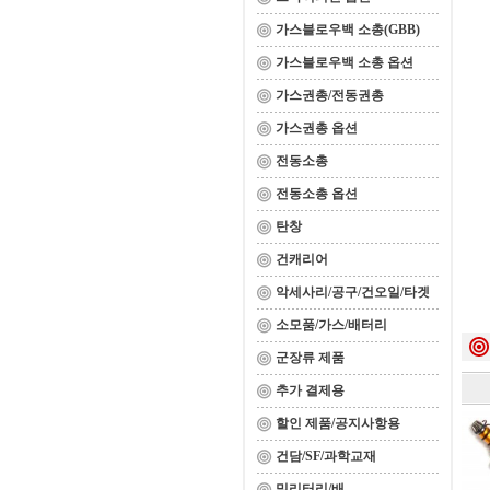
가스블로우백 소총(GBB)
가스블로우백 소총 옵션
가스권총/전동권총
가스권총 옵션
전동소총
전동소총 옵션
탄창
건캐리어
악세사리/공구/건오일/타겟
소모품/가스/배터리
군장류 제품
추가 결제용
할인 제품/공지사항용
건담/SF/과학교재
밀리터리/배