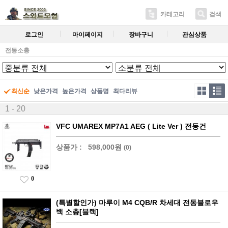
카테고리
검색
로그인
마이페이지
장바구니
관심상품
전동소총
최신순
낮은가격
높은가격
상품명
최다리뷰
1 - 20
VFC UMAREX MP7A1 AEG ( Lite Ver ) 전동건
상품가 :
598,000원
(0)
0
(특별할인가) 마루이 M4 CQB/R 차세대 전동블로우
백 소총[블랙]