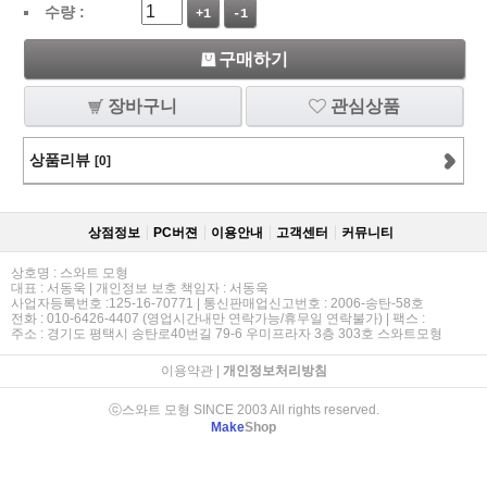
수량 :
+1
-1
구매하기
장바구니
관심상품
상품리뷰
[0]
상점정보
PC버젼
이용안내
고객센터
커뮤니티
상호명 : 스와트 모형
대표 : 서동욱 | 개인정보 보호 책임자 : 서동욱
사업자등록번호 :125-16-70771 | 통신판매업신고번호 : 2006-송탄-58호
전화 : 010-6426-4407 (영업시간내만 연락가능/휴무일 연락불가) | 팩스 :
주소 : 경기도 평택시 송탄로40번길 79-6 우미프라자 3층 303호 스와트모형
이용약관
|
개인정보처리방침
ⓒ스와트 모형 SINCE 2003 All rights reserved.
Make
Shop