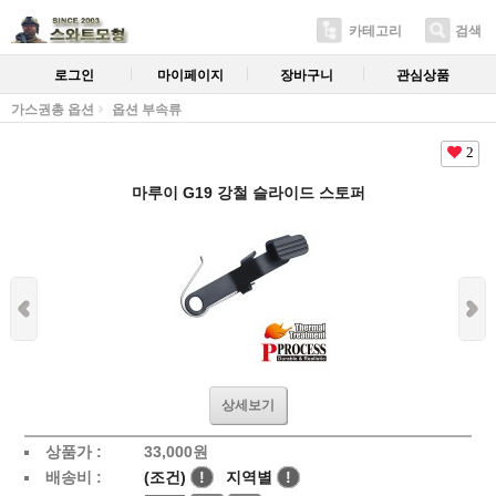
카테고리
검색
로그인
마이페이지
장바구니
관심상품
가스권총 옵션
옵션 부속류
2
마루이 G19 강철 슬라이드 스토퍼
상세보기
상품가 :
33,000
원
배송비 :
(조건)
!
지역별
!