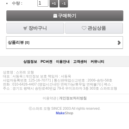
수량 :
+1
-1
구매하기
장바구니
관심상품
상품리뷰
[0]
상점정보
PC버젼
이용안내
고객센터
커뮤니티
상호명 : 스와트 모형
대표 : 서동욱 | 개인정보 보호 책임자 : 서동욱
사업자등록번호 :125-16-70771 | 통신판매업신고번호 : 2006-송탄-58호
전화 : 010-6426-4407 (영업시간내만 연락가능/휴무일 연락불가) | 팩스 :
주소 : 경기도 평택시 송탄로40번길 79-6 우미프라자 3층 303호 스와트모형
이용약관
|
개인정보처리방침
ⓒ스와트 모형 SINCE 2003 All rights reserved.
Make
Shop