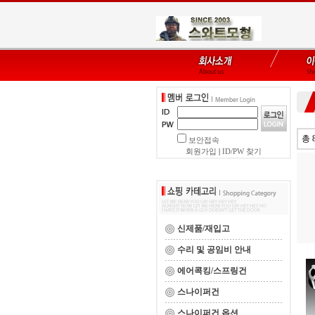
총 
보안접속
회원가입
|
ID/PW 찾기
신제품/재입고
수리 및 공임비 안내
에어콕킹/스프링건
스나이퍼건
스나이퍼건 옵션