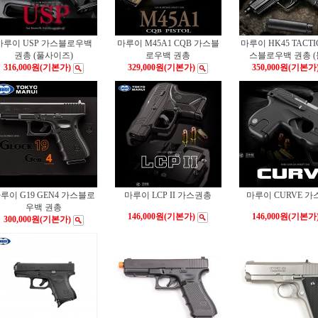
마루이 USP 가스블로우백
마루이 M45A1 CQB 가스블
마루이 HK45 TACTI
권총 (풀사이즈)
로우백 권총
스블로우백 권총 (
316,000원
(기본가)
329,000원
(기본가)
350,000원
(기본가
루이 G19 GEN4 가스블로
마루이 LCP II 가스권총
마루이 CURVE 
우백 권총
146,000원
(기본가)
146,000원
(기본가
300,000원
(기본가)