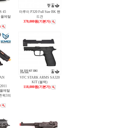
 45
마루이 P320 Full Size BK 핸
L 풀메탈
드건
378,000원
(기본가)
)
RAN
VFC STARK ARMS SA320
KIT (블랙)
2011
118,000원
(기본가)
R 풀메탈
존윅3의
)