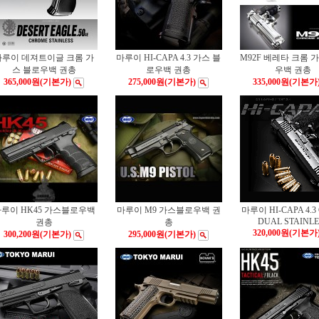
마루이 데져트이글 크롬 가
마루이 HI-CAPA 4.3 가스 블
M92F 베레타 크롬 
스 블로우백 권총
로우백 권총
우백 권총
365,000원
(기본가)
275,000원
(기본가)
335,000원
(기본가
루이 HK45 가스블로우백
마루이 M9 가스블로우백 권
마루이 HI-CAPA 4.3 
DUAL STAINLE
권총
총
320,000원
(기본가
300,200원
(기본가)
295,000원
(기본가)