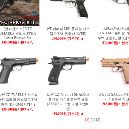
KSC(KWA) M93R
[컨버전 키트] VFC
WE 베레타 M92 풀메탈 가스
SYSTEM 7 풀메탈
UMAREX Walther PPK/S
블로우백 권총 (SILVER)
Lower Receiver Set
우백 권총 (단발/3점
270,000원
(기본가)
148,000원
(기본가)
530,000원
(기본가
KJW CZ-75 SP-01 SHADOW
WE SIG SAUER M18
JW CZ-75 APLUS 커스텀
풀메탈 가스블로우백 권총
가스블로우백 
버젼 풀메탈 가스블로우백
(APLUS 커스텀 리얼 각인버
265,000원
(기본가
권총 (KP-09/음각각인)
젼)
430,000원
(기본가)
430,000원
(기본가)
[1]
[2]
[3]