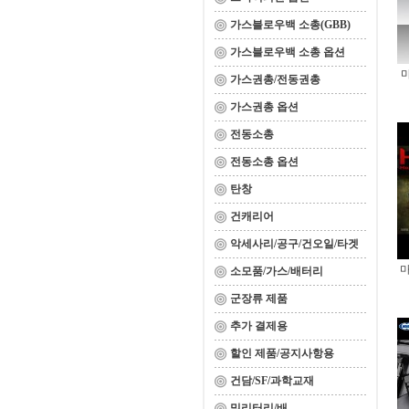
가스블로우백 소총(GBB)
가스블로우백 소총 옵션
가스권총/전동권총
가스권총 옵션
전동소총
전동소총 옵션
탄창
건캐리어
악세사리/공구/건오일/타겟
마
소모품/가스/배터리
군장류 제품
추가 결제용
할인 제품/공지사항용
건담/SF/과학교재
밀리터리/배