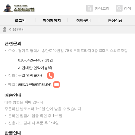
카테고리
검색
로그인
마이페이지
장바구니
관심상품
이용안내
관련문의
주소 : 경기도 평택시 송탄로40번길 79-6 우미프라자 3층 303호 스와트모형
010-6426-4407 (영업
시간내만 연락가능/휴
전화 :
무일 연락불가)
메일 :
airk13@hanmail.net
배송안내
배송 방법은
택배
입니다.
주문하신 날로부터 1~4일 안에 받을 수 있습니다.
온라인 입금시 입금 확인 후 1~4일
신용카드 결제 시 주문 후 1~4일
반품안내