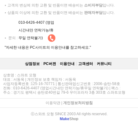
고객의 변심에 의한 교환 및 반품이면 배송비는
소비자부담
입니다.
상품의 이상에 의한 교환 및 반품이면 배송비는
판매자부담
입니다.
010-6426-4407 (영업
시간내만 연락가능/휴
문의 :
무일 연락불가)
"자세한 내용은 PC사이트의 이용안내를 참고하세요."
상점정보
PC버젼
이용안내
고객센터
커뮤니티
상호명 : 스와트 모형
대표 : 서동욱 | 개인정보 보호 책임자 : 서동욱
사업자등록번호 :125-16-70771 | 통신판매업신고번호 : 2006-송탄-58호
전화 : 010-6426-4407 (영업시간내만 연락가능/휴무일 연락불가) | 팩스 :
주소 : 경기도 평택시 송탄로40번길 79-6 우미프라자 3층 303호 스와트모형
이용약관
|
개인정보처리방침
ⓒ스와트 모형 SINCE 2003 All rights reserved.
Make
Shop