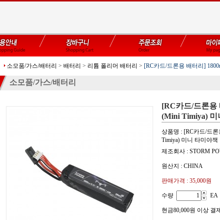
소모품/가스/배터리
>
배터리
>
리튬 폴리머 배터리
>
[RC카드/드론용 배터리] 1800mA
소모품/가스/배터리
[RC카드/드론용 배터
(Mini Timiya
상품명 : [RC카드/드론용 배
Timiya) 미니 타미야잭
제조회사 : STORM P
원산지 : CHINA
판매가격 :
35,000원
수량
EA
현금80,000원 이상 결