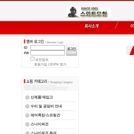
보안접속
회원가입
|
ID/PW 찾기
신제품/재입고
수리 및 공임비 안내
에어콕킹/스프링건
스나이퍼건
스나이퍼건 옵션