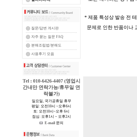
* 제품 특성상 발송 전 
문제로 인한 반품이나 교
질문/답변 게시판
자주 묻는 질문 FAQ
분해조립법/분해도
사용후기 모음
Tel : 010-6426-4407 (영업시
간내만 연락가능/휴무일 연
락불가)
일요일, 국가공휴일 휴무
평일: 오전10시 ~오후6시
토: 오전10시~오후 6시
점심: 오후1시 ~ 오후2시
E-mail 문의