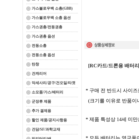
가스블로우백 소총(GBB)
가스블로우백 소총 옵션
가스권총/전동권총
가스권총 옵션
전동소총
전동소총 옵션
탄창
[RC카드/드론용 배터리] 18
건캐리어
악세사리/공구/건오일/타겟
* 구매 전 반드시 사이
소모품/가스/배터리
(크기를 이유로 반품이나
군장류 제품
추가 결제용
* 제품 특성상 14세 미
할인 제품/공지사항용
건담/SF/과학교재
* 모든 배터리는 영구품
밀리터리/배