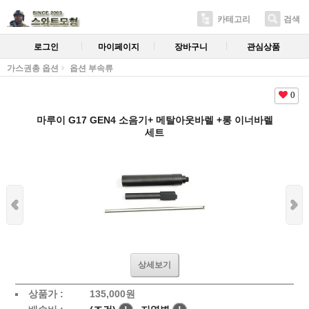
카테고리
검색
로그인
마이페이지
장바구니
관심상품
가스권총 옵션
옵션 부속류
0
마루이 G17 GEN4 소음기+ 메탈아웃바렐 +롱 이너바렐
세트
상세보기
상품가 :
135,000원