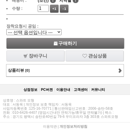
배송비 :
(조건)
!
지역별
!
수량 :
+1
-1
장착요청시 공임 :
구매하기
장바구니
관심상품
상품리뷰
[0]
상점정보
PC버젼
이용안내
고객센터
커뮤니티
상호명 : 스와트 모형
대표 : 서동욱 | 개인정보 보호 책임자 : 서동욱
사업자등록번호 :125-16-70771 | 통신판매업신고번호 : 2006-송탄-58호
전화 : 010-6426-4407 (영업시간내만 연락가능/휴무일 연락불가) | 팩스 :
주소 : 경기도 평택시 송탄로40번길 79-6 우미프라자 3층 303호 스와트모형
이용약관
|
개인정보처리방침