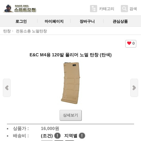
카테고리
검색
로그인
마이페이지
장바구니
관심상품
탄창
전동소총 노멀탄창
0
E&C M4용 120발 폴리머 노멀 탄창 (탄색)
상세보기
상품가 :
16,000
원
배송비 :
(조건)
!
지역별
!