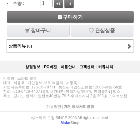
수량 :
+1
-1
구매하기
장바구니
관심상품
상품리뷰
[0]
상점정보
PC버젼
이용안내
고객센터
커뮤니티
상호명 : 스와트 모형
대표 : 서동욱 | 개인정보 보호 책임자 : 서동욱
사업자등록번호 :125-16-70771 | 통신판매업신고번호 : 2006-송탄-58호
전화 : 010-6426-4407 (영업시간내만 연락가능/휴무일 연락불가) | 팩스 :
주소 : 경기도 평택시 송탄로40번길 79-6 우미프라자 3층 303호 스와트모형
이용약관
|
개인정보처리방침
ⓒ스와트 모형 SINCE 2003 All rights reserved.
Make
Shop