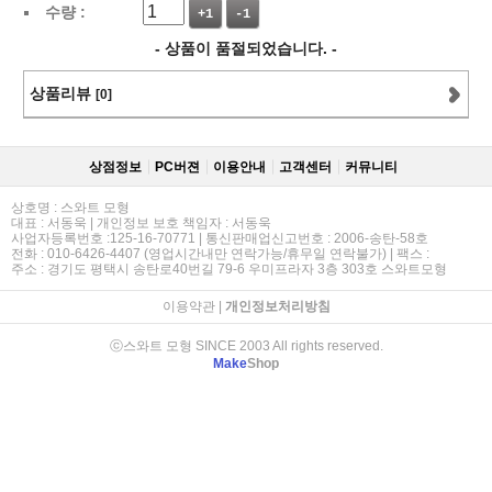
수량 :
+1
-1
- 상품이 품절되었습니다. -
상품리뷰
[0]
상점정보
PC버젼
이용안내
고객센터
커뮤니티
상호명 : 스와트 모형
대표 : 서동욱 | 개인정보 보호 책임자 : 서동욱
사업자등록번호 :125-16-70771 | 통신판매업신고번호 : 2006-송탄-58호
전화 : 010-6426-4407 (영업시간내만 연락가능/휴무일 연락불가) | 팩스 :
주소 : 경기도 평택시 송탄로40번길 79-6 우미프라자 3층 303호 스와트모형
이용약관
|
개인정보처리방침
ⓒ스와트 모형 SINCE 2003 All rights reserved.
Make
Shop