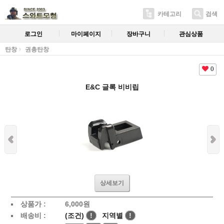
카테고리
검색
로그인
마이페이지
장바구니
관심상품
탄창
권총탄창
0
E&C 글록 비비립
상세보기
상품가 :
6,000
원
배송비 :
(조건)
!
지역별
!