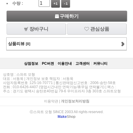
수량 :
+1
-1
구매하기
장바구니
관심상품
상품리뷰
[0]
상점정보
PC버젼
이용안내
고객센터
커뮤니티
상호명 : 스와트 모형
대표 : 서동욱 | 개인정보 보호 책임자 : 서동욱
사업자등록번호 :125-16-70771 | 통신판매업신고번호 : 2006-송탄-58호
전화 : 010-6426-4407 (영업시간내만 연락가능/휴무일 연락불가) | 팩스 :
주소 : 경기도 평택시 송탄로40번길 79-6 우미프라자 3층 303호 스와트모형
이용약관
|
개인정보처리방침
ⓒ스와트 모형 SINCE 2003 All rights reserved.
Make
Shop