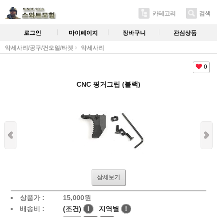
카테고리
검색
로그인
마이페이지
장바구니
관심상품
악세사리/공구/건오일/타겟
악세사리
0
CNC 핑거그립 (블랙)
상세보기
상품가 :
15,000
원
배송비 :
(조건)
!
지역별
!