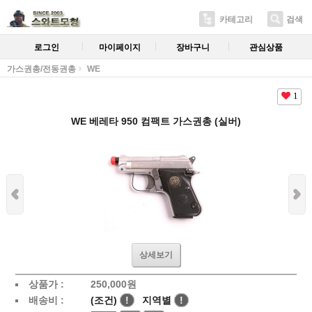
카테고리
검색
로그인
마이페이지
장바구니
관심상품
가스권총/전동권총
WE
1
WE 베레타 950 컴팩트 가스권총 (실버)
상세보기
상품가 :
250,000원
배송비 :
(조건)
!
지역별
!