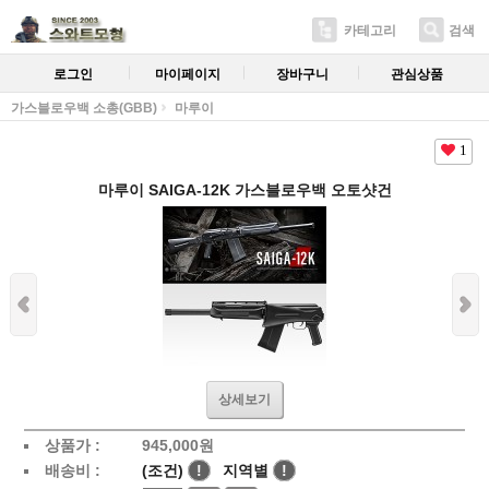
카테고리
검색
로그인
마이페이지
장바구니
관심상품
가스블로우백 소총(GBB)
마루이
1
마루이 SAIGA-12K 가스블로우백 오토샷건
상세보기
상품가 :
945,000원
배송비 :
(조건)
!
지역별
!