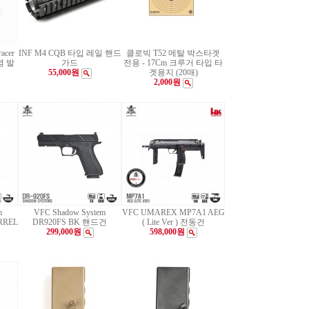
acer
INF M4 CQB 타입 레일 핸드
클로빅 T52 메탈 박스타겟
염 발
가드
전용 - 17Cm 크루거 타입 타
55,000원
겟용지 (20매)
2,000원
m
VFC Shadow System
VFC UMAREX MP7A1 AEG
RREL
DR920FS BK 핸드건
( Lite Ver ) 전동건
299,000원
598,000원