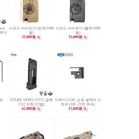
ces
스피드 비비로더 (탄색/1000
스피드 비비로더 (블랙/1000
/알루미
발)
발)
33,000원
33,000원
랙)
STARK ARMS (VFC) 글록
마루이 G18C 순정 셀렉터 스
CO2 탄창 (23발)
토퍼 (18C-22번 부속)
62,000원
15,000원