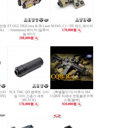
 탄창
ET OGL DE(Green & IR Laser
MAWL-C1+ DE 레드 레이저
속)
/ Aluminum) 레이저 (알루미
178,000원
늄 바디)
298,000원
 스타
SLX 556C QD 켬팩트 스타
(특별할인가) 마루이 M4
DE)
일 더미 소음기 세트
CQB/R 차세대 전동블로우백
(BLACK)
소총[블랙]
176,000원
920,000원