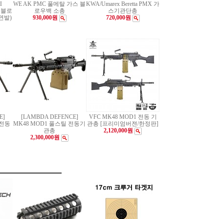
I
WE AK PMC 풀메탈 가스 블
KWA/Umarex Beretta PMX 가
스블로
로우백 소총
스기관단총
연발)
930,000원
720,000원
E]
[LAMBDA DEFENCE]
VFC MK48 MOD1 전동 기
 전동
MK48 MOD1 풀스틸 전동기
관총 [프리미엄버젼/한정판]
관총
2,120,000원
2,300,000원