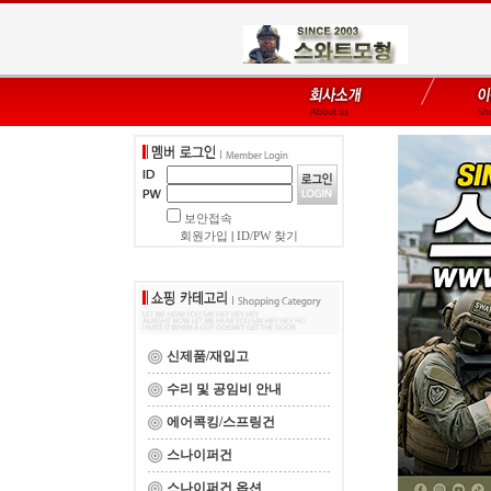
보안접속
회원가입
|
ID/PW 찾기
신제품/재입고
수리 및 공임비 안내
에어콕킹/스프링건
스나이퍼건
스나이퍼건 옵션