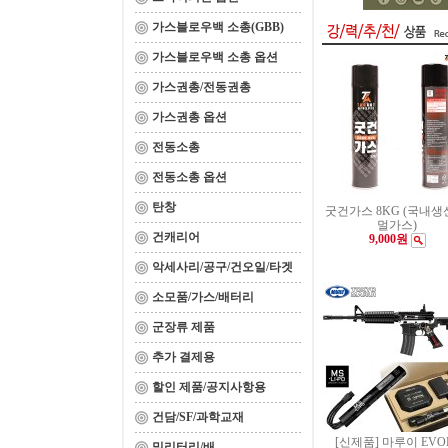
가스블로우백 소총(GBB)
가스블로우백 소총 옵션
가스권총/전동권총
가스권총 옵션
전동소총
전동소총 옵션
탄창
굿건가스 8KG (국내생
멀가스)
건캐리어
9,000원
악세사리/공구/건오일/타겟
소모품/가스/배터리
군장류 제품
추가 결제용
할인 제품/공지사항용
건담/SF/과학교재
[신제품] 마루이 EVO
밀리터리/배