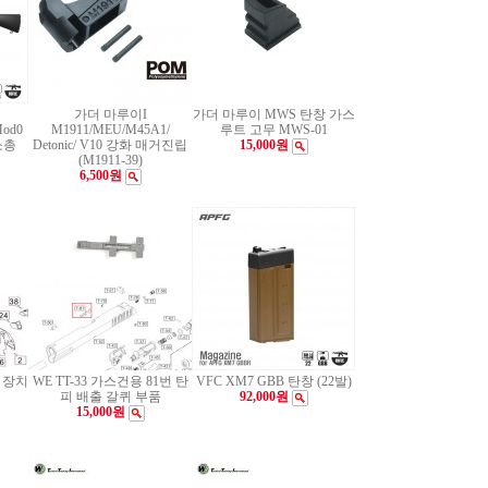
가더 마루이I
가더 마루이 MWS 탄창 가스
od0
M1911/MEU/M45A1/
루트 고무 MWS-01
소총
Detonic/ V10 강화 매거진립
15,000원
(M1911-39)
6,500원
 장치
WE TT-33 가스건용 81번 탄
VFC XM7 GBB 탄창 (22발)
피 배출 갈퀴 부품
92,000원
15,000원