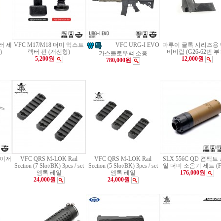
터 세
VFC M17/M18 더미 익스트
마루이 글록 시리즈용
VFC URG-I EVO
)
렉터 핀 (개선형)
비비립 (G26-62번 부
가스블로우백 소총
5,200원
12,000원
780,000원
레이저
VFC QRS M-LOK Rail
VFC QRS M-LOK Rail
SLX 556C QD 켬팩트
Section (7 Slot/BK) 3pcs / set
Section (5 Slot/BK) 3pcs / set
일 더미 소음기 세트 (F
엠록 레일
엠록 레일
176,000원
24,000원
24,000원