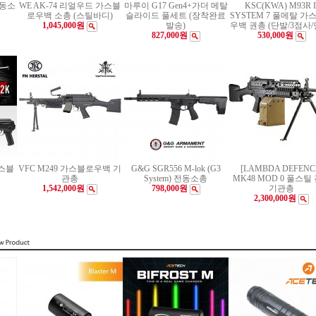
전동소
WE AK-74 리얼우드 가스블
마루이 G17 Gen4+가더 메탈
KSC(KWA) M93R I
로우백 소총 (스틸바디)
슬라이드 풀세트 (장착완료
SYSTEM 7 풀메탈 가
1,045,000원
발송)
우백 권총 (단발/3점사/
827,000원
530,000원
가스블
VFC M249 가스블로우백 기
G&G SGR556 M-lok (G3
[LAMBDA DEFENC
관총
System) 전동소총
MK48 MOD 0 풀스틸
1,542,000원
798,000원
기관총
2,300,000원