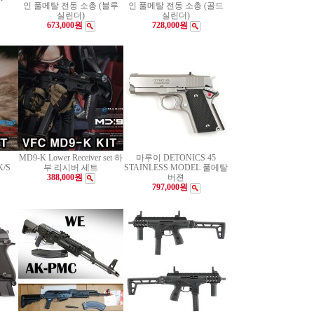
인 풀메탈 전동 소총 (블루
인 풀메탈 전동 소총 (골드
실린더)
실린더)
673,000원
728,000원
MD9-K Lower Receiver set 하
마루이 DETONICS 45
K/S
부 리시버 세트
STAINLESS MODEL 풀메탈
388,000원
버젼
797,000원