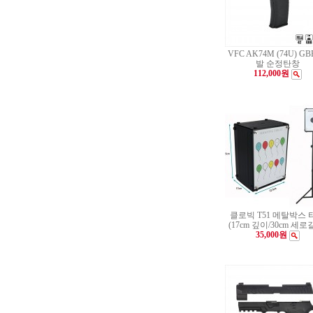
VFC AK74M (74U) GB
발 순정탄창
112,000원
클로빅 T51 메탈박스 
(17cm 깊이/30cm 세로
35,000원