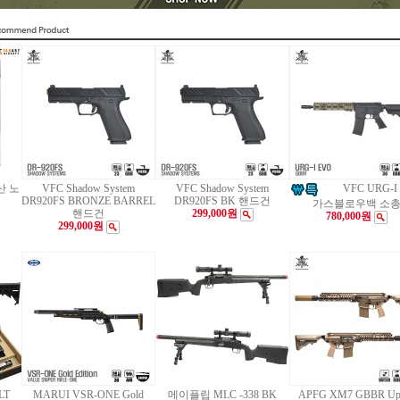
산 노
VFC Shadow System
VFC Shadow System
VFC URG-I
DR920FS BRONZE BARREL
DR920FS BK 핸드건
가스블로우백 소
핸드건
299,000원
780,000원
299,000원
LT
MARUI VSR-ONE Gold
메이플립 MLC -338 BK
APFG XM7 GBBR Up