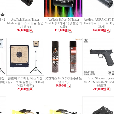
B 42
AceTech Blaster Tracer
AceTech Bifrost M Tracer
AceTech AURAMIST Tr
Module(블라스터 모듈 발광
Module (11가지 색상 발광기
Unit(아우라미스트 화
기 유닛)
모듈)
광기)
99,000원
113,000원
169,000원
타겟
클로빅 T52 메탈 박스타겟
굿건가스 8KG (국내생산 노
VFC Shadow Syste
길이)
(깊이 15Cm 강철판/ 17Cm 사
멀가스)
DR920FS BRONZE BA
이즈 타겟지)
9,000원
핸드건
28,000원
299,000원