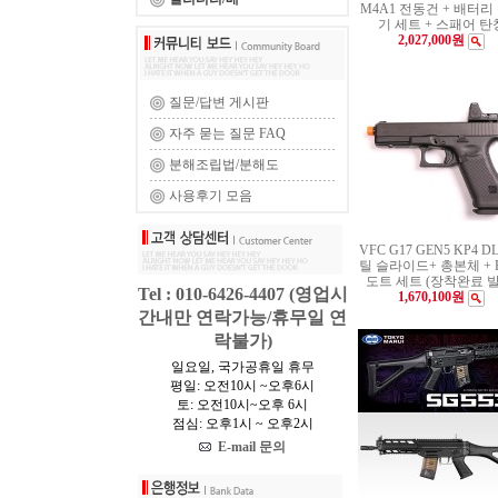
M4A1 전동건 + 배터리
기 세트 + 스패어 탄
2,027,000원
질문/답변 게시판
자주 묻는 질문 FAQ
분해조립법/분해도
사용후기 모음
VFC G17 GEN5 KP4 D
틸 슬라이드+ 총본체 + 
도트 세트 (장착완료 발
Tel : 010-6426-4407 (영업시
1,670,100원
간내만 연락가능/휴무일 연
락불가)
일요일, 국가공휴일 휴무
평일: 오전10시 ~오후6시
토: 오전10시~오후 6시
점심: 오후1시 ~ 오후2시
E-mail 문의