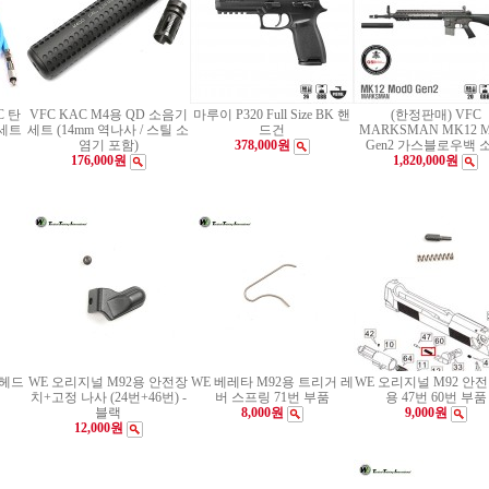
C 탄
VFC KAC M4용 QD 소음기
마루이 P320 Full Size BK 핸
(한정판매) VFC
세트
세트 (14mm 역나사 / 스틸 소
드건
MARKSMAN MK12 M
염기 포함)
378,000원
Gen2 가스블로우백 
176,000원
1,820,000원
 헤드
WE 오리지널 M92용 안전장
WE 베레타 M92용 트리거 레
WE 오리지널 M92 안전
치+고정 나사 (24번+46번) -
버 스프링 71번 부품
용 47번 60번 부품
블랙
8,000원
9,000원
12,000원