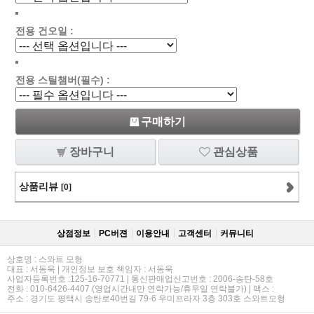
전용 건오일 :
전용 스틸챔버(필수) :
구매하기
장바구니
관심상품
상품리뷰
[0]
상점정보
PC버젼
이용안내
고객센터
커뮤니티
상호명 : 스와트 모형
대표 : 서동욱 | 개인정보 보호 책임자 : 서동욱
사업자등록번호 :125-16-70771 | 통신판매업신고번호 : 2006-송탄-58호
전화 : 010-6426-4407 (영업시간내만 연락가능/휴무일 연락불가) | 팩스 :
주소 : 경기도 평택시 송탄로40번길 79-6 우미프라자 3층 303호 스와트모형