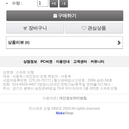
수량 :
+1
-1
구매하기
장바구니
관심상품
상품리뷰
[0]
상점정보
PC버젼
이용안내
고객센터
커뮤니티
상호명 : 스와트 모형
대표 : 서동욱 | 개인정보 보호 책임자 : 서동욱
사업자등록번호 :125-16-70771 | 통신판매업신고번호 : 2006-송탄-58호
전화 : 010-6426-4407 (영업시간내만 연락가능/휴무일 연락불가) | 팩스 :
주소 : 경기도 평택시 송탄로40번길 79-6 우미프라자 3층 303호 스와트모형
이용약관
|
개인정보처리방침
ⓒ스와트 모형 SINCE 2003 All rights reserved.
Make
Shop