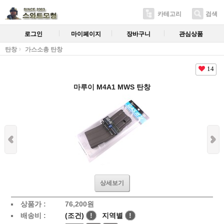
카테고리
검색
로그인
마이페이지
장바구니
관심상품
탄창
가스소총 탄창
14
마루이 M4A1 MWS 탄창
상세보기
상품가 :
76,200
원
배송비 :
(조건)
!
지역별
!