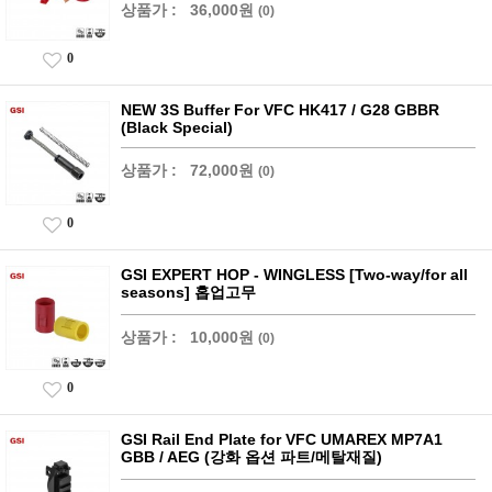
상품가 :
36,000원
(0)
0
NEW 3S Buffer For VFC HK417 / G28 GBBR
(Black Special)
상품가 :
72,000원
(0)
0
GSI EXPERT HOP - WINGLESS [Two-way/for all
seasons] 홉업고무
상품가 :
10,000원
(0)
0
GSI Rail End Plate for VFC UMAREX MP7A1
GBB / AEG (강화 옵션 파트/메탈재질)