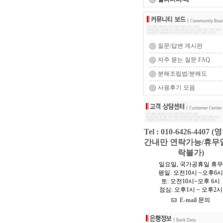
질문/답변 게시판
자주 묻는 질문 FAQ
분해조립법/분해도
사용후기 모음
Tel : 010-6426-4407 
간내만 연락가능/휴무
락불가)
일요일, 국가공휴일 휴무
평일: 오전10시 ~오후6시
토: 오전10시~오후 6시
점심: 오후1시 ~ 오후2시
E-mail 문의