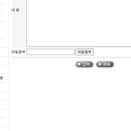
)
내 용
파일첨부
겟