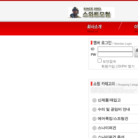
보안접속
회원가입
|
ID/PW 찾기
신제품/재입고
수리 및 공임비 안내
에어콕킹/스프링건
스나이퍼건
스나이퍼건 옵션