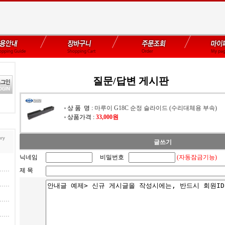
질문/답변 게시판
상 품 명 :
마루이 G18C 순정 슬라이드 (수리대체용 부속)
상품가격 :
33,000원
글쓰기
닉네임
비밀번호
(자동잠금기능)
제 목