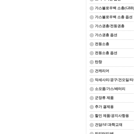
가스블로우백 소총(GBB
가스블로우백 소총 옵션
가스권총/전동권총
가스권총 옵션
전동소총
전동소총 옵션
탄창
건캐리어
악세사리/공구/건오일/타
소모품/가스/배터리
군장류 제품
추가 결제용
할인 제품/공지사항용
건담/SF/과학교재
밀리터리/배