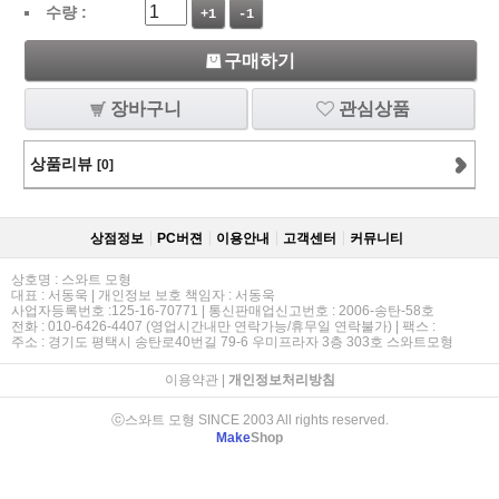
수량 :
+1
-1
구매하기
장바구니
관심상품
상품리뷰
[0]
상점정보
PC버젼
이용안내
고객센터
커뮤니티
상호명 : 스와트 모형
대표 : 서동욱 | 개인정보 보호 책임자 : 서동욱
사업자등록번호 :125-16-70771 | 통신판매업신고번호 : 2006-송탄-58호
전화 : 010-6426-4407 (영업시간내만 연락가능/휴무일 연락불가) | 팩스 :
주소 : 경기도 평택시 송탄로40번길 79-6 우미프라자 3층 303호 스와트모형
이용약관
|
개인정보처리방침
ⓒ스와트 모형 SINCE 2003 All rights reserved.
Make
Shop