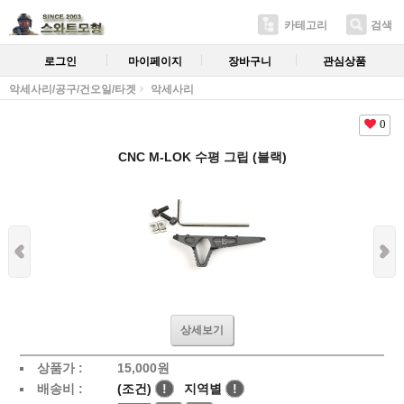
카테고리
검색
로그인
마이페이지
장바구니
관심상품
악세사리/공구/건오일/타겟
악세사리
0
CNC M-LOK 수평 그립 (블랙)
상세보기
상품가 :
15,000
원
배송비 :
(조건)
!
지역별
!