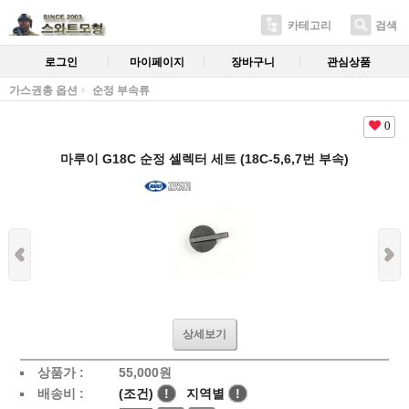
카테고리
검색
로그인
마이페이지
장바구니
관심상품
가스권총 옵션
순정 부속류
0
마루이 G18C 순정 셀렉터 세트 (18C-5,6,7번 부속)
상세보기
상품가 :
55,000
원
배송비 :
(조건)
!
지역별
!