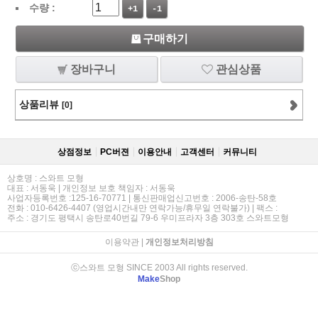
수량 :
+1
-1
구매하기
장바구니
관심상품
상품리뷰
[0]
상점정보
PC버젼
이용안내
고객센터
커뮤니티
상호명 : 스와트 모형
대표 : 서동욱 | 개인정보 보호 책임자 : 서동욱
사업자등록번호 :125-16-70771 | 통신판매업신고번호 : 2006-송탄-58호
전화 : 010-6426-4407 (영업시간내만 연락가능/휴무일 연락불가) | 팩스 :
주소 : 경기도 평택시 송탄로40번길 79-6 우미프라자 3층 303호 스와트모형
이용약관
|
개인정보처리방침
ⓒ스와트 모형 SINCE 2003 All rights reserved.
Make
Shop