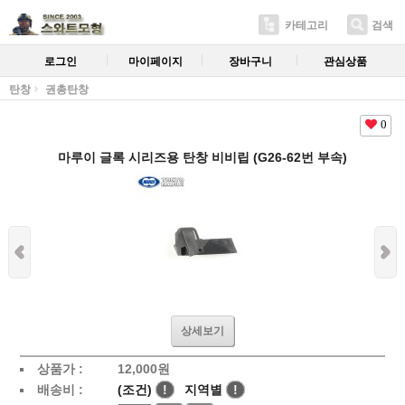
카테고리
검색
로그인
마이페이지
장바구니
관심상품
탄창
권총탄창
0
마루이 글록 시리즈용 탄창 비비립 (G26-62번 부속)
상세보기
상품가 :
12,000
원
배송비 :
(조건)
!
지역별
!