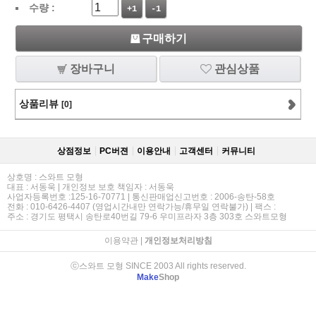
수량 :
+1
-1
구매하기
장바구니
관심상품
상품리뷰
[0]
상점정보
PC버젼
이용안내
고객센터
커뮤니티
상호명 : 스와트 모형
대표 : 서동욱 | 개인정보 보호 책임자 : 서동욱
사업자등록번호 :125-16-70771 | 통신판매업신고번호 : 2006-송탄-58호
전화 : 010-6426-4407 (영업시간내만 연락가능/휴무일 연락불가) | 팩스 :
주소 : 경기도 평택시 송탄로40번길 79-6 우미프라자 3층 303호 스와트모형
이용약관
|
개인정보처리방침
ⓒ스와트 모형 SINCE 2003 All rights reserved.
Make
Shop