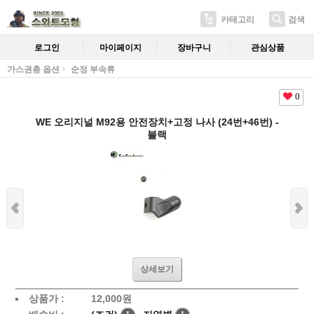
카테고리
검색
로그인
마이페이지
장바구니
관심상품
가스권총 옵션
순정 부속류
0
WE 오리지널 M92용 안전장치+고정 나사 (24번+46번) -
블랙
상세보기
상품가 :
12,000
원