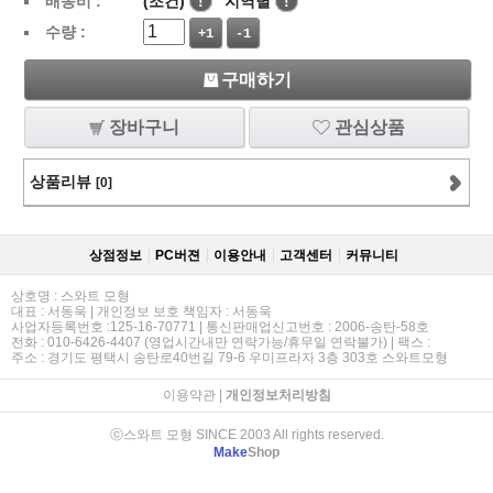
배송비 :
(조건)
!
지역별
!
수량 :
+1
-1
구매하기
장바구니
관심상품
상품리뷰
[0]
상점정보
PC버젼
이용안내
고객센터
커뮤니티
상호명 : 스와트 모형
대표 : 서동욱 | 개인정보 보호 책임자 : 서동욱
사업자등록번호 :125-16-70771 | 통신판매업신고번호 : 2006-송탄-58호
전화 : 010-6426-4407 (영업시간내만 연락가능/휴무일 연락불가) | 팩스 :
주소 : 경기도 평택시 송탄로40번길 79-6 우미프라자 3층 303호 스와트모형
이용약관
|
개인정보처리방침
ⓒ스와트 모형 SINCE 2003 All rights reserved.
Make
Shop