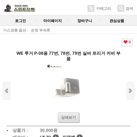
카테고리
검색
로그인
마이페이지
장바구니
관심상품
가스권총 옵션
순정 부속류
0
WE 루거 P-08용 77번, 78번, 79번 실버 트리거 커버 부
품
상세보기
상품가 :
30,000
원