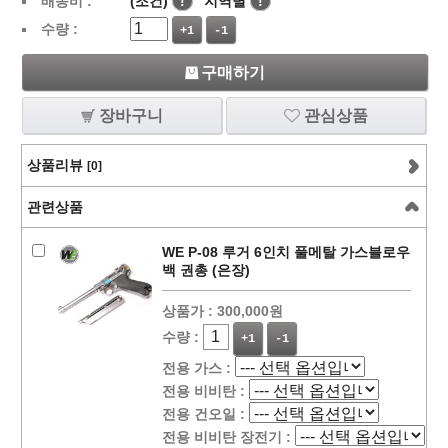
배송비 :
(조건)
!
지역별
!
수량 :
+1
-1
구매하기
장바구니
관심상품
상품리뷰
[0]
관련상품
WE P-08 루거 6인치 풀메탈 가스블로우
백 권총 (은장)
상품가 :
300,000원
수량 :
+1
-1
전용 가스 :
전용 비비탄 :
전용 건오일 :
전용 비비탄 장전기 :