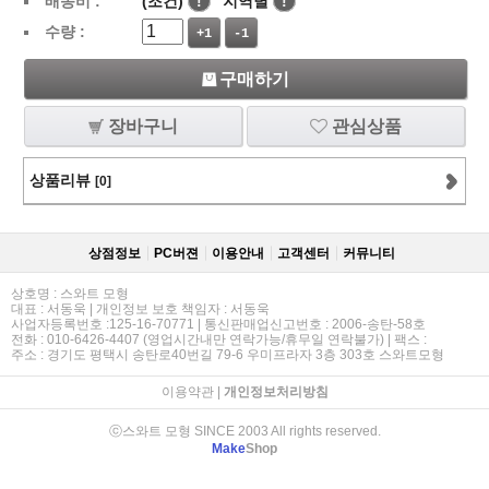
배송비 :
(조건)
!
지역별
!
수량 :
+1
-1
구매하기
장바구니
관심상품
상품리뷰
[0]
상점정보
PC버젼
이용안내
고객센터
커뮤니티
상호명 : 스와트 모형
대표 : 서동욱 | 개인정보 보호 책임자 : 서동욱
사업자등록번호 :125-16-70771 | 통신판매업신고번호 : 2006-송탄-58호
전화 : 010-6426-4407 (영업시간내만 연락가능/휴무일 연락불가) | 팩스 :
주소 : 경기도 평택시 송탄로40번길 79-6 우미프라자 3층 303호 스와트모형
이용약관
|
개인정보처리방침
ⓒ스와트 모형 SINCE 2003 All rights reserved.
Make
Shop