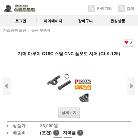
카테고리
검색
로그인
마이페이지
장바구니
관심상품
가스권총 옵션
옵션 부속류
0
가더 마루이 G18C 스틸 CNC 풀오토 시어 (GLK-125)
상세보기
상품가 :
23,000
원
배송비 :
(조건)
!
지역별
!