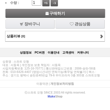
수량 :
+1
-1
구매하기
장바구니
관심상품
상품리뷰
[0]
상점정보
PC버젼
이용안내
고객센터
커뮤니티
상호명 : 스와트 모형
대표 : 서동욱 | 개인정보 보호 책임자 : 서동욱
사업자등록번호 :125-16-70771 | 통신판매업신고번호 : 2006-송탄-58호
전화 : 010-6426-4407 (영업시간내만 연락가능/휴무일 연락불가) | 팩스 :
주소 : 경기도 평택시 송탄로40번길 79-6 우미프라자 3층 303호 스와트모형
이용약관
|
개인정보처리방침
ⓒ스와트 모형 SINCE 2003 All rights reserved.
Make
Shop