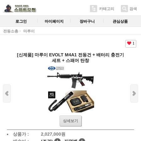
카테고리
검색
로그인
마이페이지
장바구니
관심상품
전동소총
마루이
1
[신제품] 마루이 EVOLT M4A1 전동건 + 배터리 충전기
세트 + 스패어 탄창
상세보기
상품가 :
2,027,000원