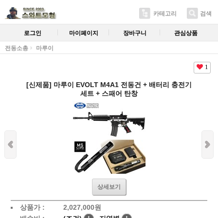
카테고리
검색
로그인
마이페이지
장바구니
관심상품
전동소총
마루이
1
[신제품] 마루이 EVOLT M4A1 전동건 + 배터리 충전기
세트 + 스패어 탄창
상세보기
상품가 :
2,027,000원