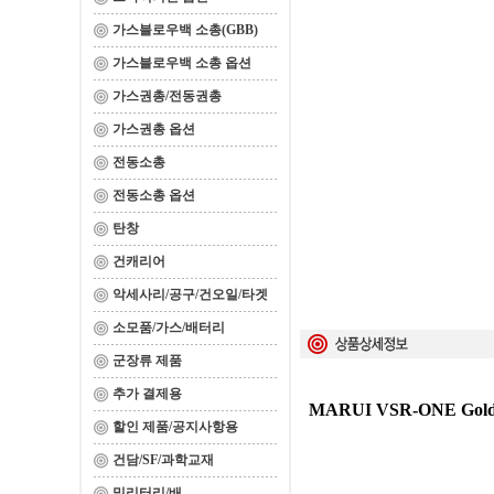
가스블로우백 소총(GBB)
가스블로우백 소총 옵션
가스권총/전동권총
가스권총 옵션
전동소총
전동소총 옵션
탄창
건캐리어
악세사리/공구/건오일/타겟
소모품/가스/배터리
군장류 제품
추가 결제용
MARUI VSR-ONE Gol
할인 제품/공지사항용
건담/SF/과학교재
밀리터리/배