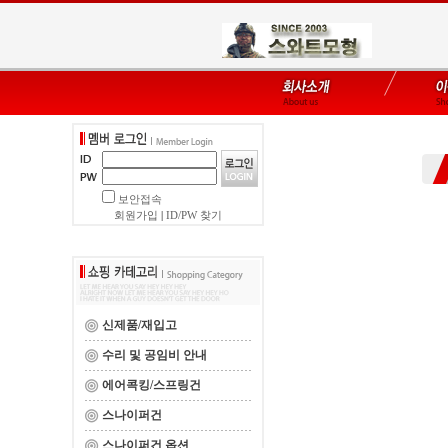
보안접속
회원가입
|
ID/PW 찾기
신제품/재입고
수리 및 공임비 안내
에어콕킹/스프링건
스나이퍼건
스나이퍼건 옵션