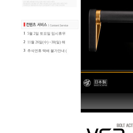
1
5월 2일 토요일 임시휴무
2
11월 26일(수) ~30(일) 해
3
추석연휴 택배 불가안내 (