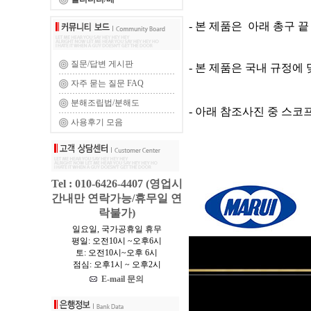
- 본 제품은 아래 총구 
질문/답변 게시판
- 본 제품은 국내 규정에
자주 묻는 질문 FAQ
분해조립법/분해도
- 아래 참조사진 중 스코
사용후기 모음
Tel : 010-6426-4407 (영업시
간내만 연락가능/휴무일 연
락불가)
일요일, 국가공휴일 휴무
평일: 오전10시 ~오후6시
토: 오전10시~오후 6시
점심: 오후1시 ~ 오후2시
E-mail 문의