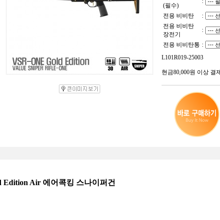
:
(필수)
전용 비비탄
:
전용 비비탄
:
장전기
전용 비비탄통
:
L101R019-25003
현금80,000원 이상 결
d Edition Air 에어콕킹 스나이퍼건