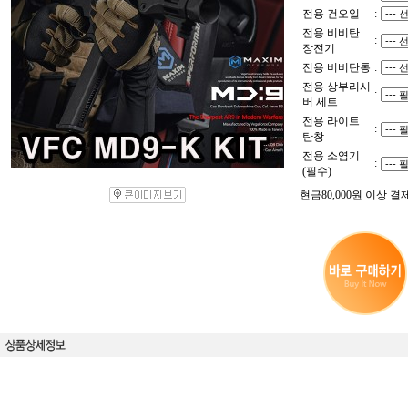
전용 건오일
:
전용 비비탄
:
장전기
전용 비비탄통
:
전용 상부리시
:
버 세트
전용 라이트
:
탄창
전용 소염기
:
(필수)
현금80,000원 이상 결