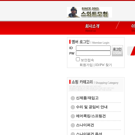
보안접속
회원가입
|
ID/PW 찾기
신제품/재입고
수리 및 공임비 안내
에어콕킹/스프링건
스나이퍼건
스나이퍼건 옵션