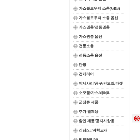
가스블로우백 소총(GBB)
가스블로우백 소총 옵션
가스권총/전동권총
가스권총 옵션
전동소총
전동소총 옵션
탄창
건캐리어
악세사리/공구/건오일/타겟
소모품/가스/배터리
군장류 제품
추가 결제용
할인 제품/공지사항용
건담/SF/과학교재
밀리터리/배