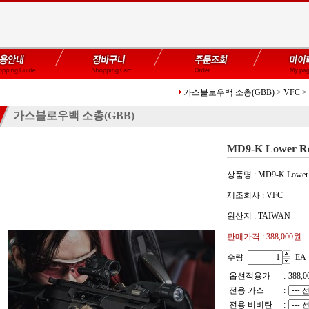
가스블로우백 소총(GBB)
>
VFC
>
가스블로우백 소총(GBB)
MD9-K Lower R
상품명 : MD9-K Lower
제조회사 : VFC
원산지 : TAIWAN
판매가격 :
388,000원
수량
EA
옵션적용가
:
388,0
전용 가스
:
전용 비비탄
: