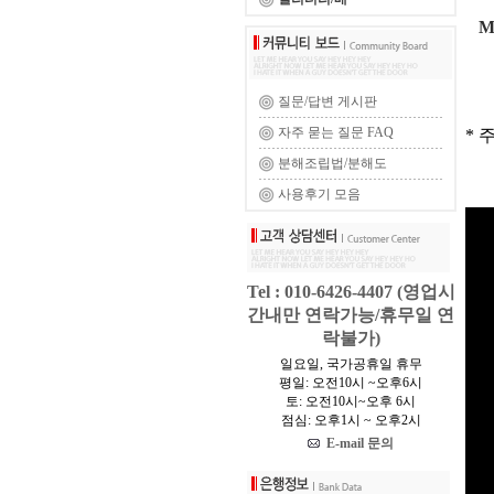
M
질문/답변 게시판
자주 묻는 질문 FAQ
* 
분해조립법/분해도
사용후기 모음
Tel : 010-6426-4407 (영업시
간내만 연락가능/휴무일 연
락불가)
일요일, 국가공휴일 휴무
평일: 오전10시 ~오후6시
토: 오전10시~오후 6시
점심: 오후1시 ~ 오후2시
E-mail 문의