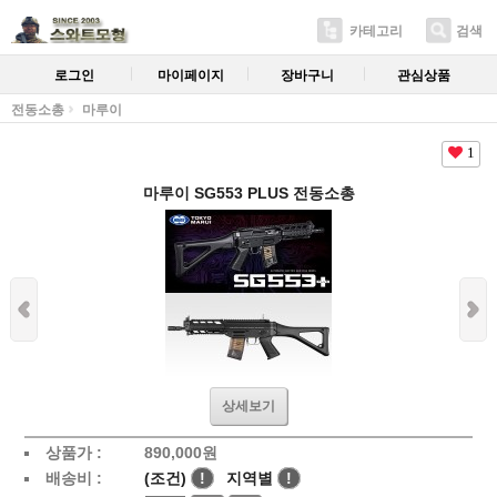
카테고리
검색
로그인
마이페이지
장바구니
관심상품
전동소총
마루이
1
마루이 SG553 PLUS 전동소총
상세보기
상품가 :
890,000원
배송비 :
(조건)
!
지역별
!