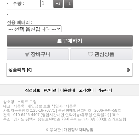
수량 :
+1
-1
전용 배터리 :
구매하기
장바구니
관심상품
상품리뷰
[0]
상점정보
PC버젼
이용안내
고객센터
커뮤니티
상호명 : 스와트 모형
대표 : 서동욱 | 개인정보 보호 책임자 : 서동욱
사업자등록번호 :125-16-70771 | 통신판매업신고번호 : 2006-송탄-58호
전화 : 010-6426-4407 (영업시간내만 연락가능/휴무일 연락불가) | 팩스 :
주소 : 경기도 평택시 송탄로40번길 79-6 우미프라자 3층 303호 스와트모형
이용약관
|
개인정보처리방침