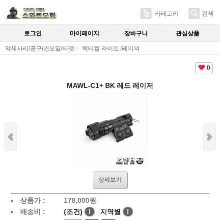
카테고리
검색
로그인
마이페이지
장바구니
관심상품
악세사리/공구/건오일/타겟
택티컬 라이트 /레이져
0
MAWL-C1+ BK 레드 레이저
상세보기
상품가 :
178,000원
배송비 :
(조건)
!
지역별
!