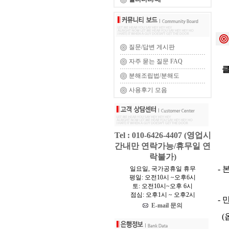
질문/답변 게시판
자주 묻는 질문 FAQ
클
분해조립법/분해도
사용후기 모음
Tel : 010-6426-4407 (영업시
간내만 연락가능/휴무일 연
락불가)
- 
일요일, 국가공휴일 휴무
평일: 오전10시 ~오후6시
토: 오전10시~오후 6시
점심: 오후1시 ~ 오후2시
- 
E-mail 문의
(