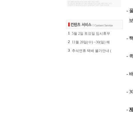
- 
보
1
5월 2일 토요일 임시휴무
-
2
11월 26일(수) ~30(일) 해
3
추석연휴 택배 불가안내 (
- 
-
- 
-
제