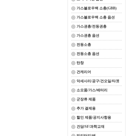
가스블로우백 소총(GBB)
가스블로우백 소총 옵션
가스권총/전동권총
가스권총 옵션
전동소총
전동소총 옵션
탄창
건캐리어
악세사리/공구/건오일/타겟
소모품/가스/배터리
군장류 제품
추가 결제용
할인 제품/공지사항용
건담/SF/과학교재
밀리터리/배