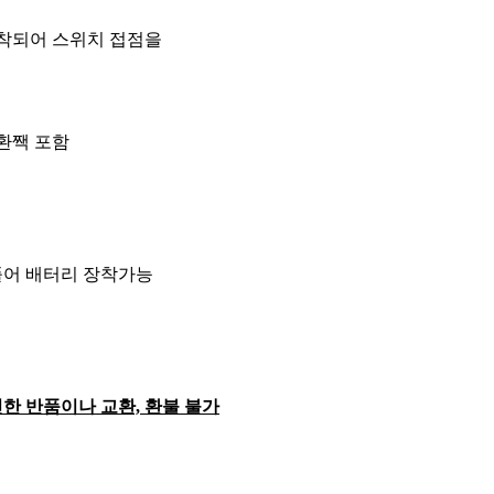
장착되어 스위치 접점을
환짹 포함
풀어 배터리 장착가능
한 반품이나 교환, 환
불 불가