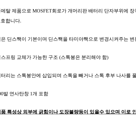
풀메탈 제품으로 MOSFET회로가 개머리판 배터리 단자부위에 
호합니다.
 짹은 딘스짹이 기본이며 딘스짹을 타미야짹으로 변경시켜주는 변
퀵스프링 교체가 가능한 구조 (스톡봉은 분리해야 함)
 배터리는 스톡봉안에 삽입되며 스톡을 빼거나 스톡 후부 나사를 
300발 연사탄창 1개 포함
품 특성상 외부에 긁힘이나 도장불량등이 있을수 있으며 이로 인