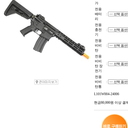
가
전용
배터
:
리
전용
충전
:
기
전용
비비
:
탄
전용
비비
:
탄 장
전기
전용
비비
:
탄통
L101W004-24006
현금80,000원 이상 결