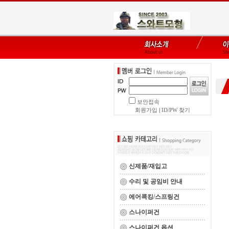
보안접속
회원가입
|
ID/PW 찾기
신제품/재입고
수리 및 공임비 안내
에어콕킹/스프링건
스나이퍼건
스나이퍼건 옵션