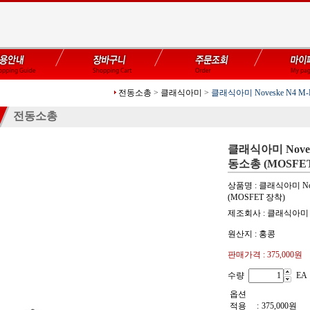
전동소총
>
클래식아미
>
클래식아미 Noveske N4 
전동소총
클래식아미 Noves
동소총 (MOSFE
상품명 : 클래식아미 No
(MOSFET 장착)
제조회사 : 클래식아미
원산지 : 홍콩
판매가격 :
375,000원
수량
EA
옵션
적용
:
375,000
원