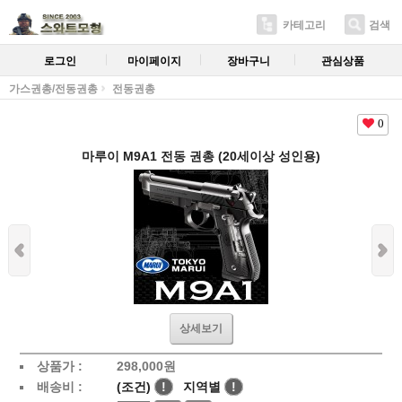
카테고리
검색
로그인
마이페이지
장바구니
관심상품
가스권총/전동권총
전동권총
0
마루이 M9A1 전동 권총 (20세이상 성인용)
상세보기
상품가 :
298,000원
배송비 :
(조건)
!
지역별
!