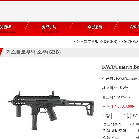
가스블로우백 소총(GBB)
>
KSC(KWA
가스블로우백 소총(GBB)
KWA/Umarex 
상품명 : KWA/Umarex
제조회사 : KWA
원산지 : TAIWAN
판매가격 :
720,000원
수량
EA
옵션적용가
:
720,0
전용 비비로더
:
전용 가스
: