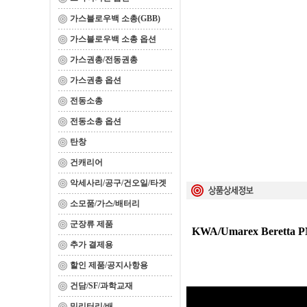
가스블로우백 소총(GBB)
가스블로우백 소총 옵션
가스권총/전동권총
가스권총 옵션
전동소총
전동소총 옵션
탄창
건캐리어
악세사리/공구/건오일/타겟
소모품/가스/배터리
군장류 제품
KWA/Umarex Beret
추가 결제용
할인 제품/공지사항용
건담/SF/과학교재
밀리터리/배