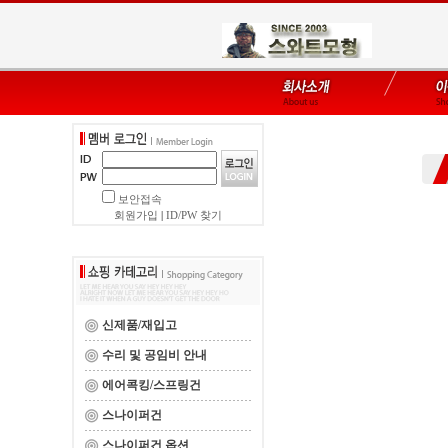
보안접속
회원가입
|
ID/PW 찾기
신제품/재입고
수리 및 공임비 안내
에어콕킹/스프링건
스나이퍼건
스나이퍼건 옵션