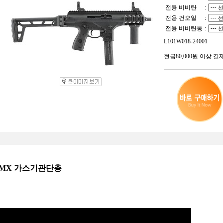
전용 비비탄
:
전용 건오일
:
전용 비비탄통
:
L101W018-24001
현금80,000원 이상 결
ta PMX 가스기관단총