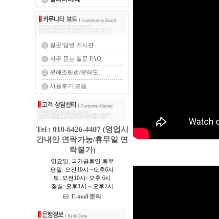
질문/답변 게시판
자주 묻는 질문 FAQ
분해조립법/분해도
사용후기 모음
Tel : 010-6426-4407 (영업시
간내만 연락가능/휴무일 연
락불가)
일요일, 국가공휴일 휴무
평일: 오전10시 ~오후6시
토: 오전10시~오후 6시
점심: 오후1시 ~ 오후2시
E-mail 문의