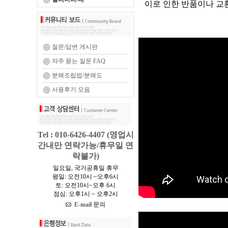
이로 인한 반품이나 교환
질문/답변 게시판
자주 묻는 질문 FAQ
분해조립법/분해도
사용후기 모음
Tel : 010-6426-4407 (영업시
간내만 연락가능/휴무일 연
락불가)
일요일, 국가공휴일 휴무
평일: 오전10시 ~오후6시
토: 오전10시~오후 6시
점심: 오후1시 ~ 오후2시
E-mail 문의