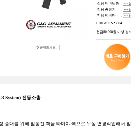
전용 비비탄통
:
전용 충전기
:
전용 비비탄
:
L101W032-23004
현금80,000원 이상 결
(G3 System) 전동소총
환성 증대를 위해 발송전 짹을 타미야 짹으로 무상 변경작업해서 