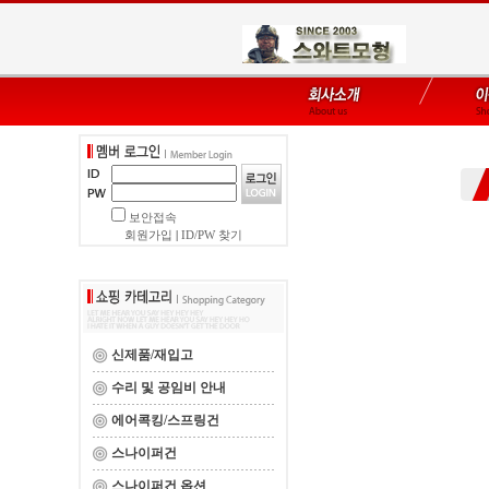
보안접속
회원가입
|
ID/PW 찾기
신제품/재입고
수리 및 공임비 안내
에어콕킹/스프링건
스나이퍼건
스나이퍼건 옵션