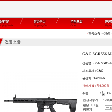
전동소총
>
G&G
전동소총
G&G SGR556 M-
상품명 : G&G SGR556 
제조회사 : G&G
원산지 : TAIWAN
판매가격 :
798,000원
수량
EA
옵션적용가
:
798,0
전용 비비탄
:
장전기