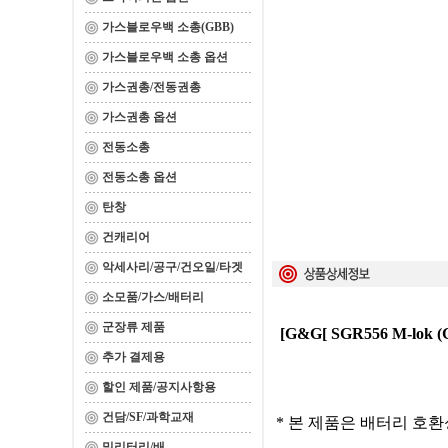
가스블로우백 소총(GBB)
가스블로우백 소총 옵션
가스권총/전동권총
가스권총 옵션
전동소총
전동소총 옵션
탄창
건캐리어
악세사리/공구/건오일/타겟
소모품/가스/배터리
군장류 제품
[G&G[ SGR556 M-lok 
추가 결제용
할인 제품/공지사항용
건담/SF/과학교재
* 본 제품은 배터리 호
밀리터리/배