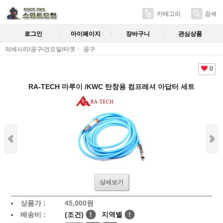
카테고리
검색
로그인
마이페이지
장바구니
관심상품
악세사리/공구/건오일/타겟
공구
0
RA-TECH 마루이 /KWC 탄창용 컴프레셔 아답터 세트
상세보기
상품가 :
45,000
원
배송비 :
(조건)
!
지역별
!