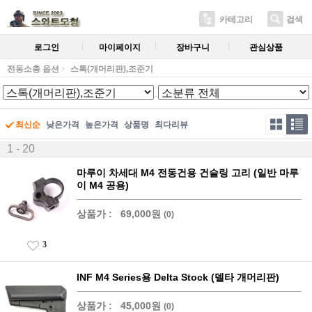
카테고리
검색
로그인
마이페이지
장바구니
관심상품
전동소총 옵션
스톡(개머리판),조준기
최신순
낮은가격
높은가격
상품명
최다리뷰
1 - 20
마루이 차세대 M4 전동건용 건슬링 고리 (일반 마루
이 M4 공용)
상품가 :
69,000원
(0)
3
INF M4 Series용 Delta Stock (델타 개머리판)
상품가 :
45,000원
(0)