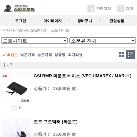
카테고리
검색
로그인
마이페이지
장바구니
관심상품
악세사리/공구/건오일/타겟
도트사이트
최신순
낮은가격
높은가격
상품명
최다리뷰
1 - 7
GSI RMR 마운트 베이스 (VFC UMAREX / MARUI )
상품가 :
19,800원
(0)
0
도트 프로텍터 (라운드)
상품가 :
18,000원
(0)